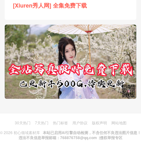
[Xiuren秀人网] 全集免费下载
30天热门
7天热门
热门标签
用户协议
版权声明
网站地图
© 2026
初心领域素材库
本站已启用AI引擎自动检测，不含任何不良违法图片信息！
违法不良信息举报邮箱：768876758@qq.com |
侵权举报专区