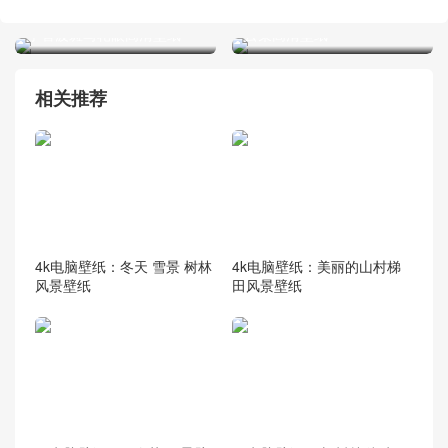
2k电脑壁纸：动漫火影忍者
1k电脑壁纸：动漫女孩天空
宇智波斑写轮眼高清壁纸
云朵高清壁纸
相关推荐
4k电脑壁纸：冬天 雪景 树林
4k电脑壁纸：美丽的山村梯
风景壁纸
田风景壁纸