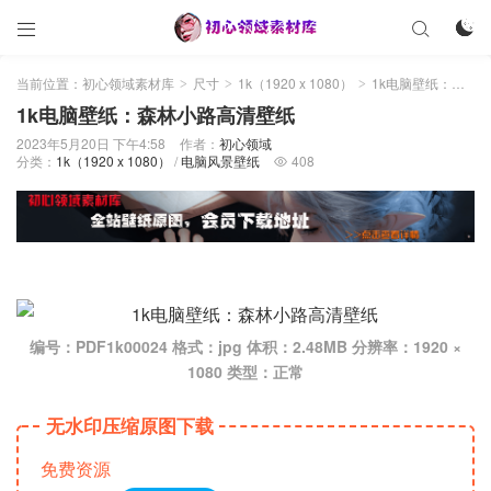



当前位置：
初心领域素材库
尺寸
1k（1920 x 1080）
1k电脑壁纸：森林小路高清壁纸
>
>
>
1k电脑壁纸：森林小路高清壁纸
2023年5月20日 下午4:58
作者：
初心领域
分类：
1k（1920 x 1080）
/
电脑风景壁纸
408

编号：PDF1k00024 格式：jpg 体积：2.48MB 分辨率：1920 ×
1080 类型：正常
无水印压缩原图下载
免费资源