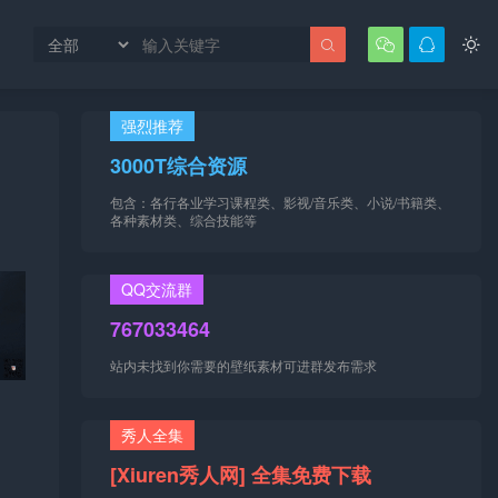




强烈推荐
3000T综合资源
包含：各行各业学习课程类、影视/音乐类、小说/书籍类、
各种素材类、综合技能等
QQ交流群
767033464
站内未找到你需要的壁纸素材可进群发布需求
秀人全集
[Xiuren秀人网] 全集免费下载