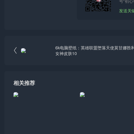
号“初心
发送关
6k电脑壁纸：英雄联盟堕落天使莫甘娜胜

女神皮肤10
相关推荐