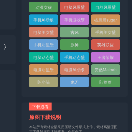
纸
纸
动漫女孩
电脑风景壁
自然风景壁
纸
纸
手机AI壁纸
手机游戏壁
杨晨晨sugar
纸
电脑美女壁
古风
手机美女壁
纸
纸
手机明星壁
原神
英雄联盟

纸
电脑动态壁
手机动态壁
王者荣耀
纸
纸
电脑明星壁
电脑AI壁纸
安然Maleah
纸
陈小喵
鬼刀
陆萱萱
下载必看
原图下载说明
本站所有素材全部采用压缩文件形式上传，素材高清原图
需下载解压后才能查看，介意勿下！