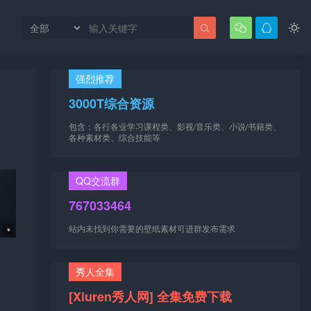




强烈推荐
3000T综合资源
包含：各行各业学习课程类、影视/音乐类、小说/书籍类、
各种素材类、综合技能等
QQ交流群
767033464
站内未找到你需要的壁纸素材可进群发布需求
秀人全集
[Xiuren秀人网] 全集免费下载