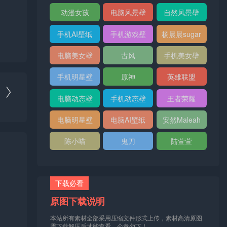
纸
纸
动漫女孩
电脑风景壁
自然风景壁
纸
纸
手机AI壁纸
手机游戏壁
杨晨晨sugar
纸
电脑美女壁
古风
手机美女壁
纸
纸
手机明星壁
原神
英雄联盟
纸

电脑动态壁
手机动态壁
王者荣耀
纸
纸
电脑明星壁
电脑AI壁纸
安然Maleah
纸
陈小喵
鬼刀
陆萱萱
下载必看
原图下载说明
本站所有素材全部采用压缩文件形式上传，素材高清原图
需下载解压后才能查看，介意勿下！