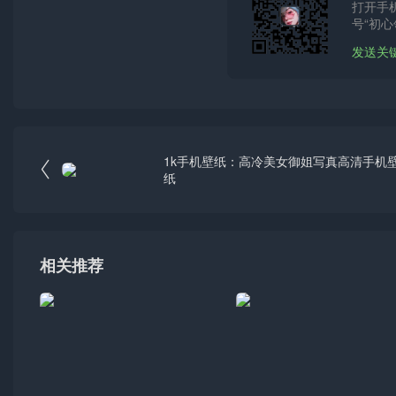
打开手
号“初心
发送关
1k手机壁纸：高冷美女御姐写真高清手机

纸
相关推荐