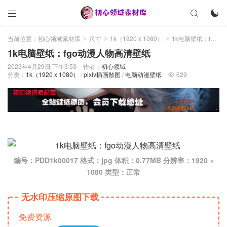



当前位置：
初心领域素材库
尺寸
1k（1920 x 1080）
1k电脑壁纸：fgo动漫人物高清壁纸
>
>
>
1k电脑壁纸：fgo动漫人物高清壁纸
2023年4月29日 下午3:53
作者：
初心领域
分类：
1k（1920 x 1080）
/
pixiv插画散图
/
电脑动漫壁纸
629

编号：PDD1k00017 格式：jpg 体积：0.77MB 分辨率：1920 ×
1080 类型：正常
无水印压缩原图下载
免费资源