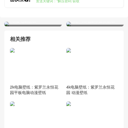
发送关键词：“解压密码”获取
2k电脑壁纸：国家队002高
2k电脑壁纸：《尼尔：机械
清动漫电脑壁纸
纪元》2B电脑带鱼屏壁纸
相关推荐
2k电脑壁纸：紫罗兰永恒花
4k电脑壁纸：紫罗兰永恒花
园平板电脑动漫壁纸
园 动漫壁纸