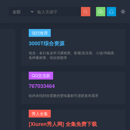




强烈推荐
3000T综合资源
包含：各行各业学习课程类、影视/音乐类、小说/书籍类、
各种素材类、综合技能等
QQ交流群
767033464
站内未找到你需要的壁纸素材可进群发布需求
秀人全集
[Xiuren秀人网] 全集免费下载