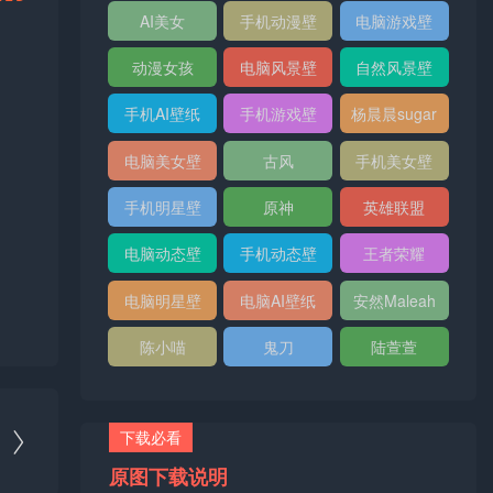
纸
AI美女
手机动漫壁
电脑游戏壁
纸
纸
动漫女孩
电脑风景壁
自然风景壁
纸
纸
手机AI壁纸
手机游戏壁
杨晨晨sugar
纸
电脑美女壁
古风
手机美女壁
纸
纸
手机明星壁
原神
英雄联盟
纸
电脑动态壁
手机动态壁
王者荣耀
纸
纸
电脑明星壁
电脑AI壁纸
安然Maleah
纸
陈小喵
鬼刀
陆萱萱
下载必看

原图下载说明