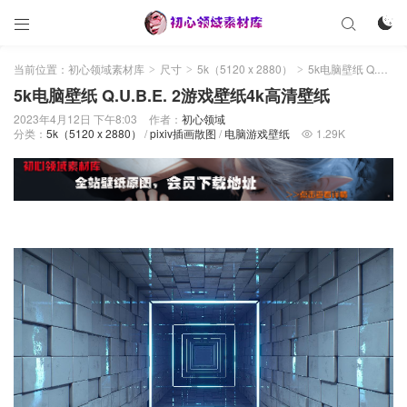



当前位置：
初心领域素材库
尺寸
5k（5120 x 2880）
5k电脑壁纸 Q.U.B.E. 2游戏壁纸4k高清壁纸
>
>
>
5k电脑壁纸 Q.U.B.E. 2游戏壁纸4k高清壁纸
2023年4月12日 下午8:03
作者：
初心领域
分类：
5k（5120 x 2880）
/
pixiv插画散图
/
电脑游戏壁纸
1.29K
