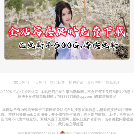
30天热门
7天热门
热门标签
用户协议
版权声明
网站地图
© 2026
初心领域素材库
本站已启用AI引擎自动检测，不含任何不良违法图片信息！
违法不良信息举报邮箱：768876758@qq.com |
侵权举报专区
本网站所有内容均来源于互联网相关站点自动搜索采集信息，相关链接已经注明来
源。 本站只提供web页面服务，并不储存任何资源，也不参与录制、上传，所有言论
及信息不代表本站立场。素材来源于互联网，版权归原作者所有，若有侵权问题敬请
告知，我们会立即处理！
冀ICP备2023005473号-1
冀公网安备13102202000608号