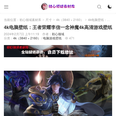



当前位置：
初心领域素材库
尺寸
4k（3840 × 2160）
4k电脑壁纸：王者荣耀李信一念神魔4k高清游戏壁纸
>
>
>
4k电脑壁纸：王者荣耀李信一念神魔4k高清游戏壁纸
2024年2月7日 上午11:19
作者：
初心领域
分类：
4k（3840 × 2160）
/
电脑游戏壁纸
471
