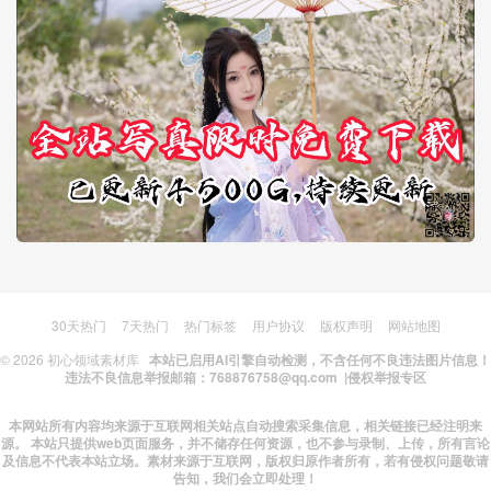
30天热门
7天热门
热门标签
用户协议
版权声明
网站地图
© 2026
初心领域素材库
本站已启用AI引擎自动检测，不含任何不良违法图片信息！
违法不良信息举报邮箱：768876758@qq.com |
侵权举报专区
本网站所有内容均来源于互联网相关站点自动搜索采集信息，相关链接已经注明来
源。 本站只提供web页面服务，并不储存任何资源，也不参与录制、上传，所有言论
及信息不代表本站立场。素材来源于互联网，版权归原作者所有，若有侵权问题敬请
告知，我们会立即处理！