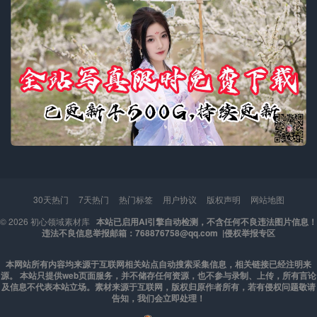
30天热门
7天热门
热门标签
用户协议
版权声明
网站地图
© 2026
初心领域素材库
本站已启用AI引擎自动检测，不含任何不良违法图片信息！
违法不良信息举报邮箱：768876758@qq.com |
侵权举报专区
本网站所有内容均来源于互联网相关站点自动搜索采集信息，相关链接已经注明来
源。 本站只提供web页面服务，并不储存任何资源，也不参与录制、上传，所有言论
及信息不代表本站立场。素材来源于互联网，版权归原作者所有，若有侵权问题敬请
告知，我们会立即处理！