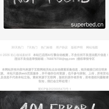
30天热门
7天热门
热门标签
用户协议
版权声明
网站地图
© 2026
初心领域素材库
本站已启用AI引擎自动检测，不含任何不良违法图片信息！
违法不良信息举报邮箱：768876758@qq.com |
侵权举报专区
本网站所有内容均来源于互联网相关站点自动搜索采集信息，相关链接已经注明来
源。 本站只提供web页面服务，并不储存任何资源，也不参与录制、上传，所有言论
及信息不代表本站立场。素材来源于互联网，版权归原作者所有，若有侵权问题敬请
告知，我们会立即处理！
冀ICP备2023005473号-1