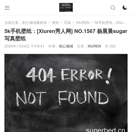



当前位置：
初心领域素材库
类别
写真
XIUREN
5k手机壁纸：[Xiuren秀人网] NO.1567 杨晨晨sugar 写真壁纸
>
>
>
>
5k手机壁纸：[Xiuren秀人网] NO.1567 杨晨晨sugar
写真壁纸
2024年1月24日 下午8:41
作者：
初心领域
分类：
XIUREN
252
