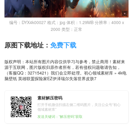
编号：DYX4k00027 格式：jpg 体积：1.29MB 分辨率：4000 x
2000 类型：正常
原图下载地址：
免费下载
版权声明：本站所有图片内容仅供学习与参考，禁止商用！素材来
源于互联网，图片版权归原作者所有，若有侵权问题敬请告知，
（客服QQ：32715421）我们会立即处理。
初心领域素材库
»
4k电
脑壁纸 英雄联盟探险家EZ伊泽瑞尔失落世界皮肤7
素材解压密码
打开手机微信扫描左侧二维码图片，关注公众号“初心
领域素材库”
发送关键词：“解压密码”获取