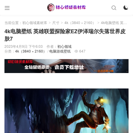



当前位置：
初心领域素材库
尺寸
4k（3840 × 2160）
4k电脑壁纸 英雄联盟探险家EZ伊泽瑞尔失落世界皮肤7
>
>
>
4k电脑壁纸 英雄联盟探险家EZ伊泽瑞尔失落世界皮
肤7
2023年4月9日 下午6:03
作者：
初心领域
分类：
4k（3840 × 2160）
/
电脑游戏壁纸
647
