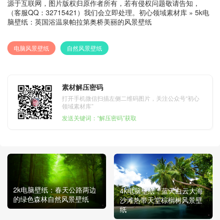
源于互联网，图片版权归原作者所有，若有侵权问题敬请告知，
（客服QQ：32715421）我们会立即处理。
初心领域素材库
»
5k电
脑壁纸：英国浴温泉帕拉第奥桥美丽的风景壁纸
电脑风景壁纸
自然风景壁纸
素材解压密码
打开手机微信扫描左侧二维码图片，关注公众号“初心
领域素材库”
发送关键词：“解压密码”获取
2k电脑壁纸：春天公路两边
4k电脑壁纸：蓝天白云大海
的绿色森林自然风景壁纸
沙滩热带天堂棕榈树风景壁
纸