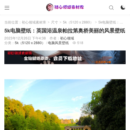



当前位置：
初心领域素材库
尺寸
5k（5120 x 2880）
5k电脑壁纸：英国浴温泉帕拉第奥桥美丽的风景壁纸
>
>
>
5k电脑壁纸：英国浴温泉帕拉第奥桥美丽的风景壁纸
2023年12月26日 下午4:38
作者：
初心领域
分类：
5k（5120 x 2880）
/
电脑风景壁纸
518
