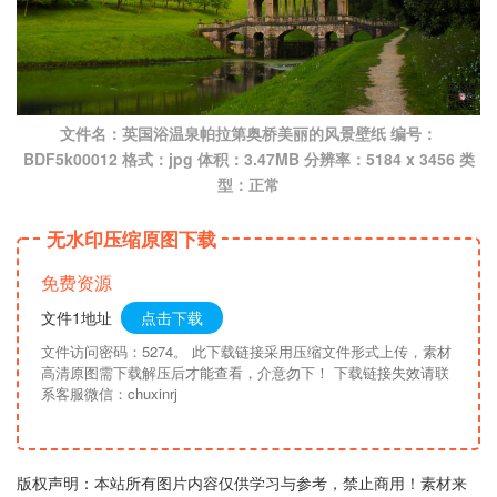
文件名：英国浴温泉帕拉第奥桥美丽的风景壁纸 编号：
BDF5k00012 格式：jpg 体积：3.47MB 分辨率：5184 x 3456 类
型：正常
无水印压缩原图下载
免费资源
文件1地址
点击下载
文件访问密码：5274。 此下载链接采用压缩文件形式上传，素材
高清原图需下载解压后才能查看，介意勿下！ 下载链接失效请联
系客服微信：chuxinrj
版权声明：本站所有图片内容仅供学习与参考，禁止商用！素材来