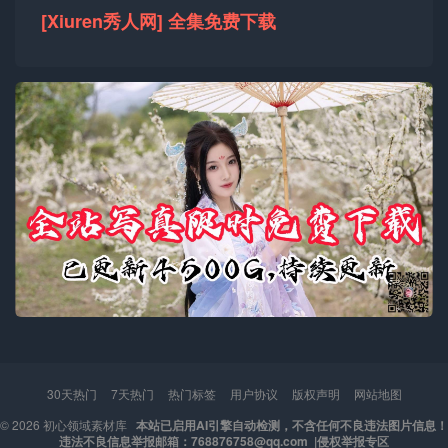
[Xiuren秀人网] 全集免费下载
30天热门
7天热门
热门标签
用户协议
版权声明
网站地图
© 2026
初心领域素材库
本站已启用AI引擎自动检测，不含任何不良违法图片信息！
违法不良信息举报邮箱：768876758@qq.com |
侵权举报专区